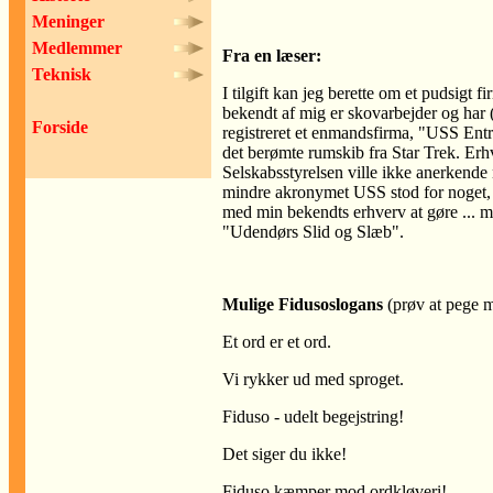
Meninger
Medlemmer
Fra en læser:
Teknisk
I tilgift kan jeg berette om et pudsigt 
bekendt af mig er skovarbejder og har 
Forside
registreret et enmandsfirma, "USS Entre
det berømte rumskib fra Star Trek. Erh
Selskabsstyrelsen ville ikke anerkende
mindre akronymet USS stod for noget
med min bekendts erhverv at gøre ... 
"Udendørs Slid og Slæb".
Mulige Fidusoslogans
(prøv at pege 
Et ord er
et ord
.
Vi
rykker
ud
med sproget.
Fiduso - udelt begejstring!
Det siger du
ikke
!
Fiduso kæmper mod or
d
kl
ø
v
e
ri!