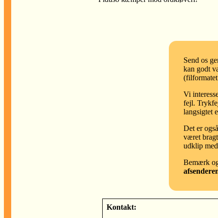
Send os ger
kan godt væ
(filformate
Vi interess
fejl. Trykf
langsigtet 
Det er også
været bragt
udklip med
Bemærk ogs
afsenderen
Kontakt: