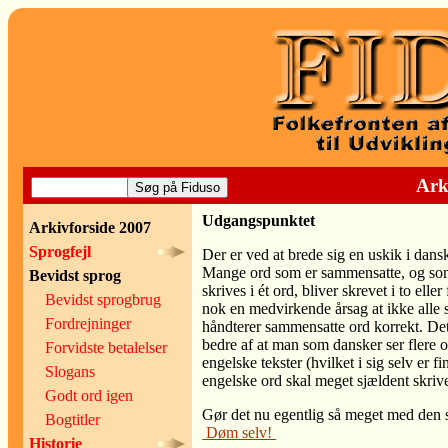
Ark
Udgangspunktet
Arkivforside 2007
Sprogfejl
Der er ved at brede sig en uskik i dansk
Mange ord som er sammensatte, og som
Bevidst sprog
skrives i ét ord, bliver skrevet i to eller
Bevidst sprogbrug
nok en medvirkende årsag at ikke alle 
Fordrejninger
håndterer sammensatte ord korrekt. Det
bedre af at man som dansker ser flere o
Forvidste betalelser
engelske tekster (hvilket i sig selv er fi
Slogans
engelske ord skal meget sjældent skri
Godt ord igen
Gør det nu egentlig så meget med den 
Bogtitler
Døm selv!
Historie