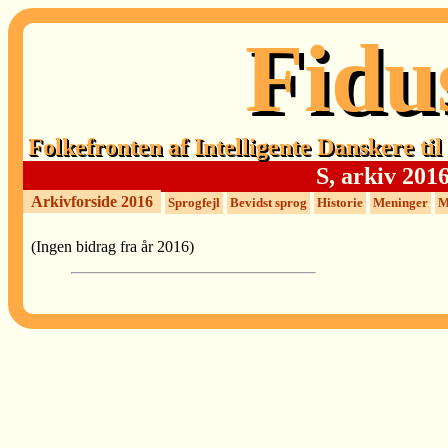
Fidu
Folkefronten af Intelligente Danskere ti
S, arkiv 201
Arkivforside 2016
Sprogfejl
Bevidst sprog
Historie
Meninger
M
(Ingen bidrag fra år 2016)