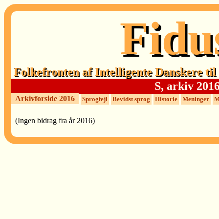
Fidu
Folkefronten af Intelligente Danskere ti
S, arkiv 201
Arkivforside 2016
Sprogfejl
Bevidst sprog
Historie
Meninger
M
(Ingen bidrag fra år 2016)