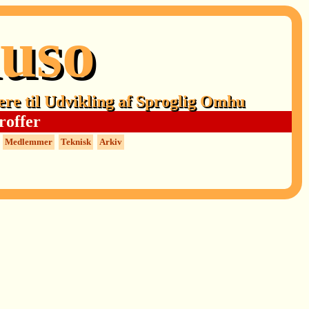
uso
ere til Udvikling af Sproglig Omhu
roffer
Medlemmer
Teknisk
Arkiv